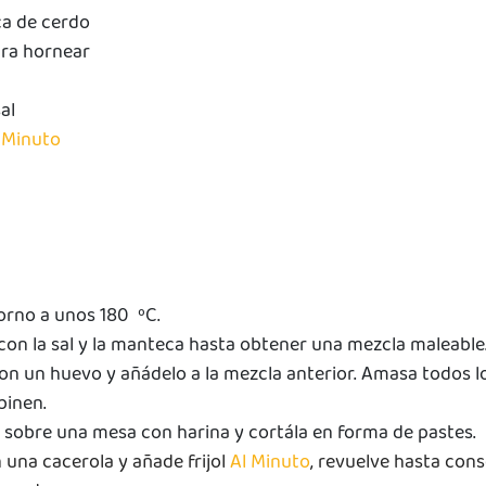
ca de cerdo
ara hornear
al
 Minuto
orno a unos 180  ºC.
 con la sal y la manteca hasta obtener una mezcla maleable.
con un huevo y añádelo a la mezcla anterior. Amasa todos l
inen. 
 sobre una mesa con harina y cortála en forma de pastes. 
 una cacerola y añade frijol
 Al Minuto
, revuelve hasta cons