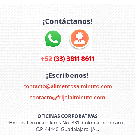
veneno
frijo
¡Contáctanos!
+52
(33) 3811 8611
¡Escríbenos!
contacto@alimentosalminuto.com
contacto@frijolalminuto.com
OFICINAS CORPORATIVAS
Héroes Ferrocarrileros No. 331, Colonia Ferrocarril,
C.P. 44440. Guadalajara, JAL.