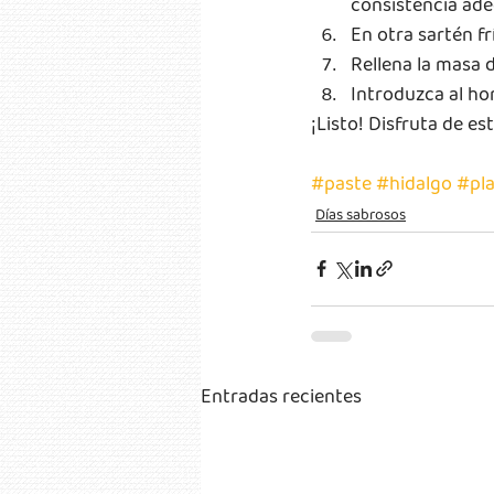
consistencia ad
En otra sartén frí
Rellena la masa d
Introduzca al ho
¡Listo! Disfruta de este
#paste
#hidalgo
#pla
Días sabrosos
Entradas recientes