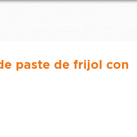
sotros
Productos
Puntos de venta
Mayoreo
Comp
e paste de frijol con