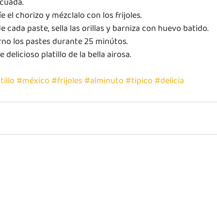
ecuada.
e el chorizo y mézclalo con los frijoles. 
e cada paste, sella las orillas y barniza con huevo batido. 
rno los pastes durante 25 minútos. 
 delicioso platillo de la bella airosa. 
tillo
#méxico
#frijoles
#alminuto
#tipico
#delicia