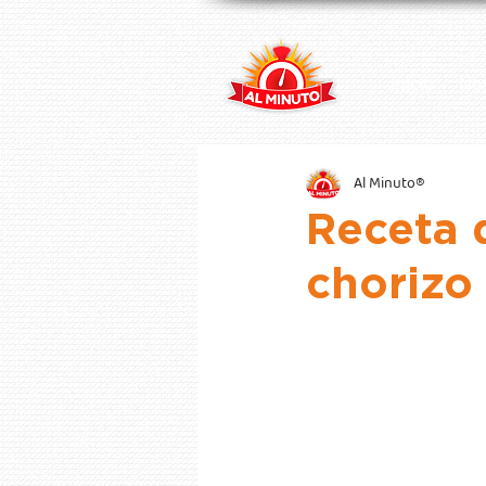
Inicio
No
Al Minuto®
Receta d
chorizo