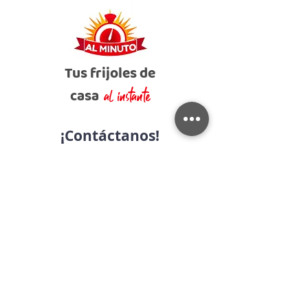
Tus frijoles de
casa
al instante
¡Contáctanos!
+52
(33) 3811 8611
¡Escríbenos!
contacto@alimentosalminuto.com
OFICINAS CIUDAD DE MÉXICO
Río Lerma #196-bis, Col. Cuauhtémoc,
C.P. 06500, Alcaldía de Cuauhtémoc, CDMX.