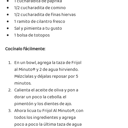
1 cucharadita de paprika
1/2 cucharadita de comino
1/2 cucharadita de finas hiervas
1 ramito de cilantro fresco
Sal y pimienta a tu gusto
1 bolsa de totopos
Cocínalo fácilmente:
En un bowl, agrega la taza de Frijol 
al Minuto® y 2 de agua hirviendo. 
Mézclalas y déjalas reposar por 5 
minutos.
Calienta el aceite de oliva y pon a 
dorar un poco la cebolla. el 
pimentón y los dientes de ajo.
Ahora licua tu Frijol Al Minuto®, con 
todos los ingredientes y agrega 
poco a poco la última taza de agua 