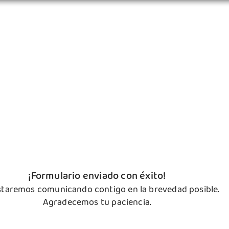
sotros
Productos
Puntos de venta
Mayoreo
Comp
¡Formulario enviado con éxito!
staremos comunicando contigo en la brevedad posible.
Agradecemos tu paciencia.