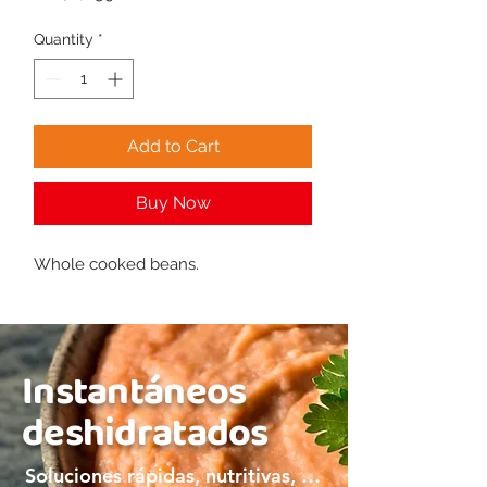
Quantity
*
Add to Cart
Buy Now
Whole cooked beans.
Instantáneos
deshidratados
Soluciones rápidas, nutritivas, y bien mexicanas