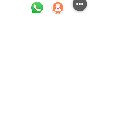
Call us!
+52 (33) 3811 8611
Write to us
contacto@alimentosalminuto.com
MEXICO CITY OFFICES
Río Lerma #196-bis, Col. Cuauhtémoc, C.P. 06500; Alcaldía
de Cuauhtémoc, Mexico City.
CORPORATE OFFICES
Héroes Ferrocarrileros No. 331, Colonia Ferrocarril,
C.P. 44440. Guadalajara, Jalisco; México