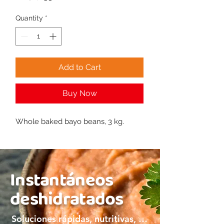
Quantity
*
Add to Cart
Buy Now
Whole baked bayo beans, 3 kg.
Instantáneos
deshidratados
Soluciones rápidas, nutritivas, y bien mexicanas